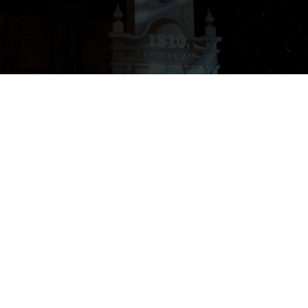
Mapping
Bicentenario:
Cabildo
BONAFONT
Juizzy