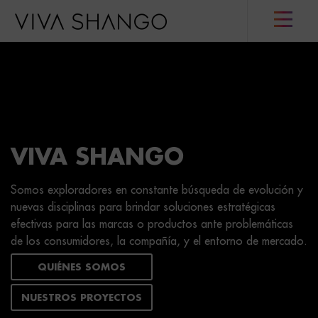
Lanzamiento Campaña
HSBC Time
Luego de dos años de trabajo junto a HSBC, lanzamos al
mercado HSBC Time con una ambiciosa campaña 360º.
QUIÉNES SOMOS
NUESTROS PROYECTOS